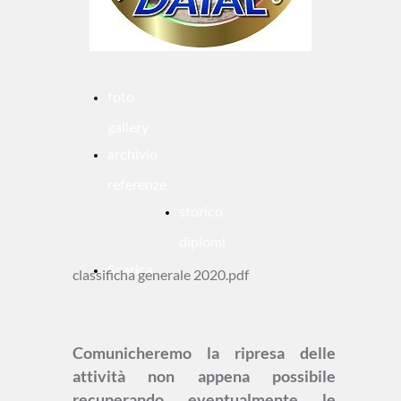
foto
gallery
archivio
referenze
storico
diplomi
Scarica
classificha generale 2020.pdf
Comunicheremo la ripresa delle
attività non appena possibile
recuperando eventualmente le