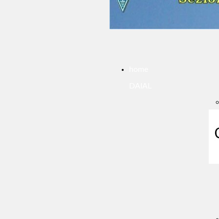
home
DAIAL