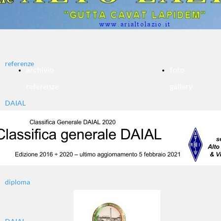
archivio
referenze
archivio
foto
referenze
gallery
DAIAL
storico
diploma