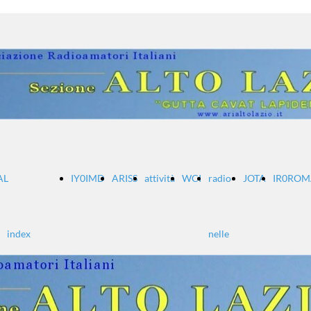
AL
IY0IMD
ARISS
attività
WCI
radio
JOTA
IR0ROM
index
nelle
DAIAL
scuole