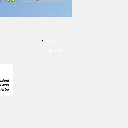
storico
diplomi