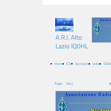
A.R.I. Alto
Lazio IQ0HL
Home
CD-
iscrizione
video
DAI
Page
Soci